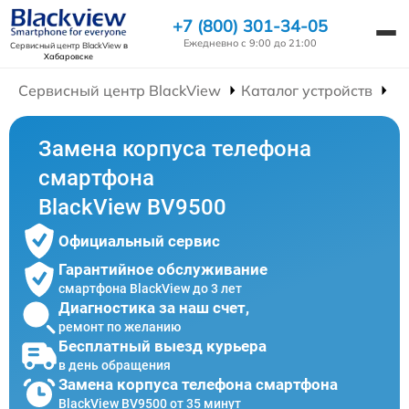
+7 (800) 301-34-05
Ежедневно с 9:00 до 21:00
Сервисный центр BlackView
в
Хабаровске
Сервисный центр BlackView
Каталог устройств
Р
Замена корпуса телефона
смартфона
BlackView BV9500
Официальный сервис
Гарантийное обслуживание
смартфона BlackView до 3 лет
Диагностика за наш счет,
ремонт по желанию
Бесплатный выезд курьера
в день обращения
Замена корпуса телефона смартфона
BlackView BV9500 от 35 минут