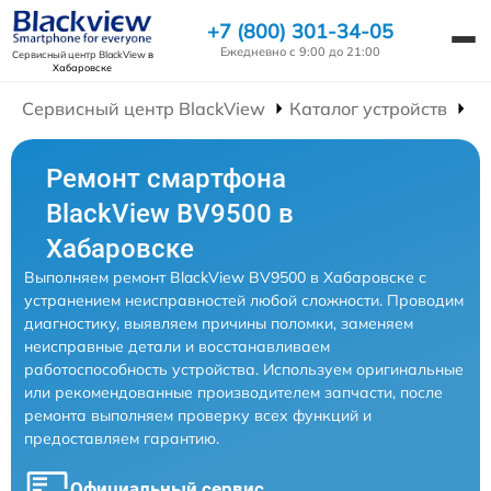
+7 (800) 301-34-05
Ежедневно с 9:00 до 21:00
Сервисный центр BlackView
в
Хабаровске
Сервисный центр BlackView
Каталог устройств
Р
Ремонт смартфона
BlackView BV9500 в
Хабаровске
Выполняем ремонт BlackView BV9500 в Хабаровске с
устранением неисправностей любой сложности. Проводим
диагностику, выявляем причины поломки, заменяем
неисправные детали и восстанавливаем
работоспособность устройства. Используем оригинальные
или рекомендованные производителем запчасти, после
ремонта выполняем проверку всех функций и
предоставляем гарантию.
Официальный сервис