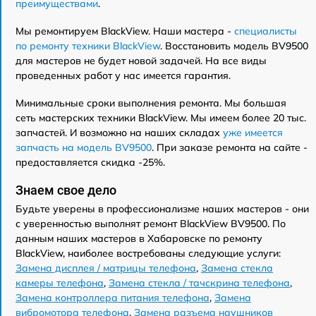
преимуществами
.
Мы ремонтируем BlackView. Наши мастера -
специалисты
по ремонту техники BlackView
. Восстановить модель BV9500
для мастеров не будет новой задачей. На все виды
проведенных работ у нас имеется гарантия.
Минимальные сроки выполнения ремонта. Мы большая
сеть мастерских техники BlackView. Мы имеем более 20 тыс.
запчастей. И возможно на наших складах
уже имеется
запчасть на модель BV9500
. При заказе ремонта на сайте -
предоставляется скидка -25%.
Знаем свое дело
Будьте уверены в профессионализме наших мастеров - они
с уверенностью выполнят ремонт BlackView BV9500. По
данным наших мастеров в Хабаровске по ремонту
BlackView, наиболее востребованы следующие услуги:
Замена дисплея / матрицы телефона
,
Замена стекла
камеры телефона
,
Замена стекла / тачскрина телефона
,
Замена контроллера питания телефона
,
Замена
вибромотора телефона
,
Замена разъема наушников