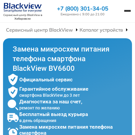
+7 (800) 301-34-05
Ежедневно с 9:00 до 21:00
Сервисный центр BlackView
в
Хабаровске
Сервисный центр BlackView
Каталог устройств
Р
Замена микросхем питания
телефона смартфона
BlackView BV6600
Официальный сервис
Гарантийное обслуживание
смартфона BlackView до 3 лет
Диагностика за наш счет,
ремонт по желанию
Бесплатный выезд курьера
в день обращения
Замена микросхем питания телефона
смартфона